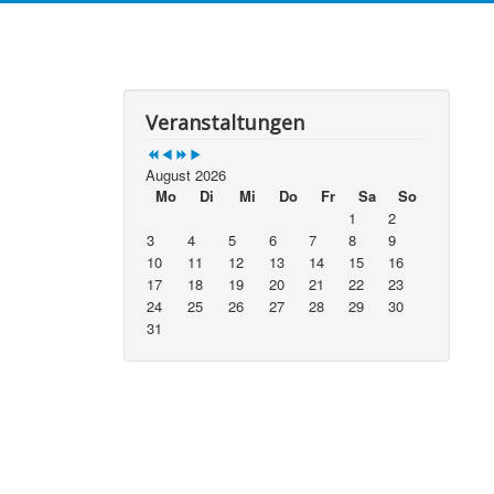
Jahr
Monat
Jahr
Monat
Veranstaltungen
August 2026
Mo
Di
Mi
Do
Fr
Sa
So
1
2
3
4
5
6
7
8
9
10
11
12
13
14
15
16
17
18
19
20
21
22
23
24
25
26
27
28
29
30
31