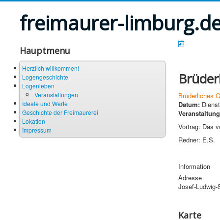
freimaurer-limburg.d
Hauptmenu
Herzlich willkommen!
Brüder
Logengeschichte
Logenleben
Veranstaltungen
Brüderliches 
Ideale und Werte
Datum:
Dienst
Geschichte der Freimaurerei
Veranstaltung
Lokation
Vortrag: Das vo
Impressum
Redner: E.S.
Information
Adresse
Josef-Ludwig-
Karte