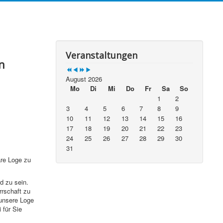
Jahr
Monat
Jahr
Monat
Veranstaltungen
n
August 2026
Mo
Di
Mi
Do
Fr
Sa
So
1
2
3
4
5
6
7
8
9
10
11
12
13
14
15
16
17
18
19
20
21
22
23
24
25
26
27
28
29
30
31
äre Loge zu
d zu sein.
rrschaft zu
 unsere Loge
 für Sie