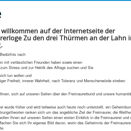
e
 willkommen auf der Internetseite der
rerloge Zu den drei Thürmen an der Lahn i
.
Bedürfnis nach
n mit verlässlichen Freunden haben sowie einen
 zum Stress und zur Hektik des Alltags suchen und Sie
sich tun wollen und
iger Freiheit, innerer Wahrheit, nach Toleranz und Menschenwürde streben
Ihnen, sich auf unseren Seiten über den Freimaurerbund und unsere humanit
ei wurde früher und wird teilweise auch heute noch unterstellt, ein Geheimbun
rungstheorien ranken sich um das angebliche Ziel der Freimaurer, die Welthe
wollen Ihnen auf unseren Seiten einen ersten Einblick in die Freimaurerei und
achen Sie sich Ihr eigenes Bild davon, worin das Geheimnis der Freimaurerei
te.