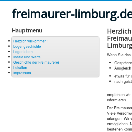
freimaurer-limburg.d
Herzlich
Hauptmenu
Freimau
Herzlich willkommen!
Limburg
Logengeschichte
Logenleben
Wenn Sie das 
Ideale und Werte
Geschichte der Freimaurerei
Gespräche
Lokation
Ausgleich
Impressum
etwas für 
nach geist
empfehlen wir 
informieren.
Der Freimaurer
Viele Verschwö
erlangen. Wir 
ermöglichen. M
bestehen könn